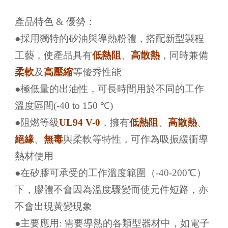
產品特色 & 優勢：
●採用獨特的矽油與導熱粉體，搭配新型製程
工藝，使產品具有
低熱阻
、
高散熱
，同時兼備
柔軟
及
高壓縮
等優秀性能
●極低量的出油性，可長時間用於不同的工作
溫度區間(-40 to 150 ℃)
●阻燃等級
UL94 V-0
，擁有
低熱阻
、
高散熱
、
絕緣
、
無毒
與柔軟等特性，可作為吸振緩衝導
熱材使用
●在矽膠可承受的工作溫度範圍（-40-200℃）
下，膠體不會因為溫度驟變而使元件短路，亦
不會出現黃變現象
●主要應用: 需要導熱的各類型器材中，如電子