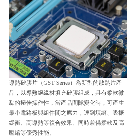
導熱矽膠片（GST Series）為新型的散熱片產
品，以導熱絕緣材填充矽膠組成，具有柔軟微
黏的極佳操作性，當產品間隙變化時，可產生
最小電路板與組件間之應力，達到填縫、吸振
緩衝、高導熱等複合效果。同時兼備柔軟及高
壓縮等優秀性能。