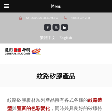
Menu
GS-EC@GSWEB.COM.TW
+886-3-537-2181
繁體中文
English
紋路矽膠產品
紋路矽膠板材系列產品擁有各式各樣的
紋路造
型
與
豐富的色彩變化
，同時兼具良好的矽膠特