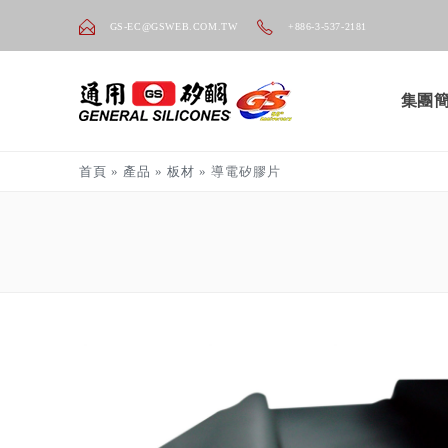
GS-EC@GSWEB.COM.TW
+886-3-537-2181
集團
首頁
»
產品
»
板材
»
導電矽膠片