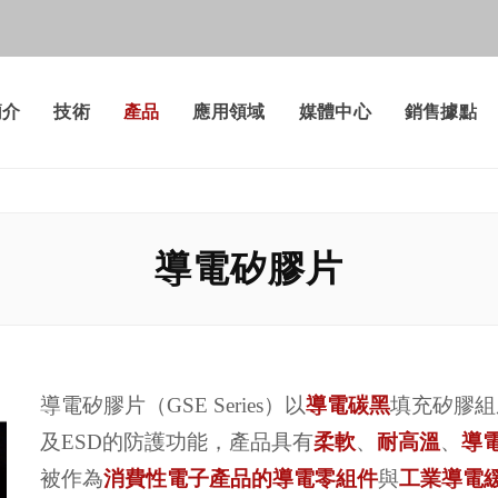
簡介
技術
產品
應用領域
媒體中心
銷售據點
導電矽膠片
導電矽膠片（GSE Series）以
導電碳黑
填充矽膠組成
及ESD的防護功能，產品具有
柔軟
、
耐高溫
、
導
被作為
消費性電子產品的導電零組件
與
工業導電